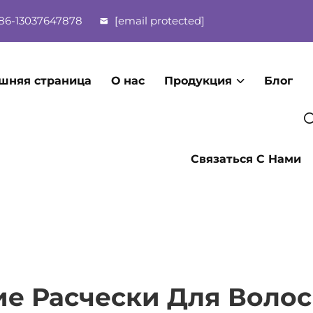
86-13037647878
[email protected]
шняя страница
О нас
Продукция
Блог
Связаться С Нами
ие Расчески Для Волос