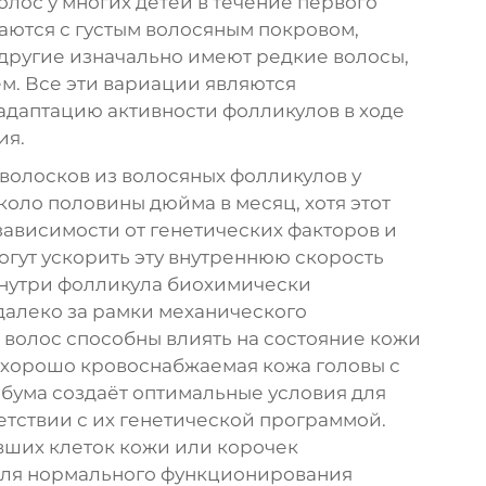
лос у многих детей в течение первого
аются с густым волосяным покровом,
к другие изначально имеют редкие волосы,
м. Все эти вариации являются
даптацию активности фолликулов в ходе
ия.
 волосков из волосяных фолликулов у
коло половины дюйма в месяц, хотя этот
зависимости от генетических факторов и
могут ускорить эту внутреннюю скорость
 внутри фолликула биохимически
далеко за рамки механического
 волос способны влиять на состояние кожи
, хорошо кровоснабжаемая кожа головы с
ума создаёт оптимальные условия для
тствии с их генетической программой.
вших клеток кожи или корочек
 для нормального функционирования