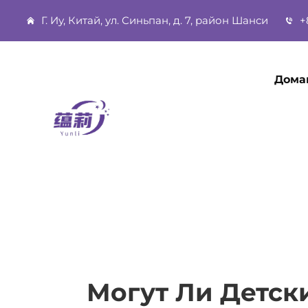
Г. Иу, Китай, ул. Синьпан, д. 7, район Шанси
+
Дома
Могут Ли Детск