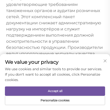
удовлетворяющие требованиям
таможенных органов и аудитам розничных
сетей. Этот комплексный пакет
документации снижает административную
нагрузку на импортёров и служит
подтверждением выполнения должной
осмотрительности в управлении
безопасностью продукции. Производители
ведут упорядоченные журналы качества,
обеспечивающие прослеживаемость от
We value your privacy
партий сырья до поставок готовой
We use cookies and similar tools to provide our services.
продукции, что позволяет оперативно
If you don't want to accept all cookies, click Personalize
реагировать в маловероятном случае
cookies.
возникновения проблем с качеством. Такой
системный подход к документированию
Accept all
качества свидетельствует о
Personalize cookies
профессионализме производителя и его
ДОМАШНЯЯ
ЭЛЕКТРОННАЯ
ТОВАРЫ
ТЕЛЕФОН
приверженности прозрачности в деловых
СТРАНИЦА
ПОЧТА