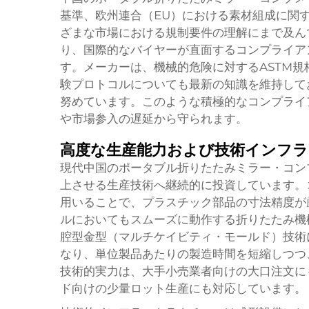
基準、欧州連合（EU）における素材組成に関
ざまな市場における規制要件の理解にまで及ん
り、国際的なバイヤーが直面するコンプライア
す。メーカーは、機械的危険に対するASTM規
験プロトコルについても最新の知識を維持して
努めています。このような積極的なコンプライ
や市場参入の遅延から守られます。
高度な生産能力および技術インフラ
現代中国のポータブル折りたたみミラー・コン
上させる生産技術へ継続的に投資しています。
用いることで、プラスチック部品の寸法精度が
ルにおいてもスムーズに動作する折りたたみ機
腔型金型（マルチケイビティ・モールド）技術
なり、単位製品あたりの製造時間を短縮しつつ
技術的実力は、大手小売業者向けの大口注文に
ド向けの少量ロット生産にも対応しています。