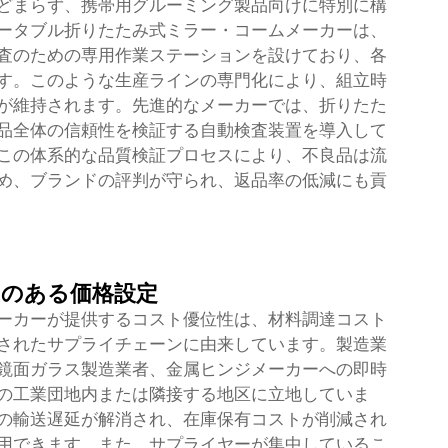
どまらず、携帯用グルーミング製品向けに特別に構
ータブル折りたたみ式ミラー・コームメーカーは、
査のための専用作業ステーションを設けており、各
す。このような生産ラインの専門化により、組立時
が維持されます。先進的なメーカーでは、折りたた
品全体の信頼性を検証する自動検査装置を導入して
この体系的な品質検証プロセスにより、不良品は流
め、ブランドの評判が守られ、返品率の低減にも貢
力のある価格設定
ーカーが提供するコスト優位性は、材料調達コスト
されたサプライチェーンに由来しています。製造業
鏡面ガラス製造業者、金属ヒンジメーカーへの即時
の工業団地内または隣接する地区に立地していま
の輸送遅延が解消され、在庫保有コストが削減され
用できます。また、サプライヤーが集中しているこ