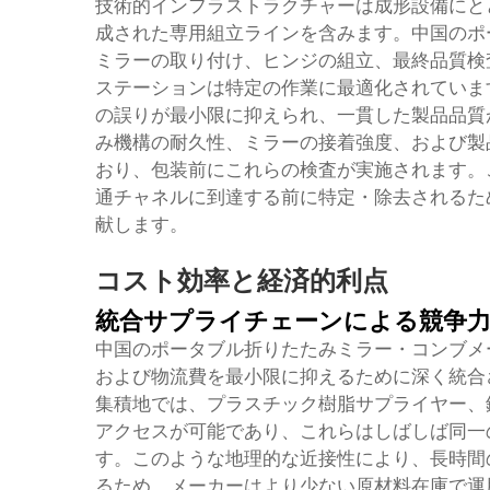
技術的インフラストラクチャーは成形設備にと
成された専用組立ラインを含みます。中国のポ
ミラーの取り付け、ヒンジの組立、最終品質検
ステーションは特定の作業に最適化されていま
の誤りが最小限に抑えられ、一貫した製品品質
み機構の耐久性、ミラーの接着強度、および製
おり、包装前にこれらの検査が実施されます。
通チャネルに到達する前に特定・除去されるた
献します。
コスト効率と経済的利点
統合サプライチェーンによる競争
中国のポータブル折りたたみミラー・コンブメ
および物流費を最小限に抑えるために深く統合
集積地では、プラスチック樹脂サプライヤー、
アクセスが可能であり、これらはしばしば同一
す。このような地理的な近接性により、長時間
るため、メーカーはより少ない原材料在庫で運