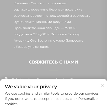
Компания Yiwu Yunli производит
сертифицированные безопасные детские
расчески, расчески с подушечкой и расчески с
мультипликационными рисунками.
Производственная площадь — 3500 м²,
поддержка OEM/ODM. Экспорт в Европу,
Америку, Юго-Восточную Азию. Запросите
образец уже сегодня.
СВЯЖИТЕСЬ С НАМИ
Г. Иу, Китай, ул. Синьпан, д. 7, район Шанси
We value your privacy
+86-13037647878
We use cookies and similar tools to provide our services.
If you don't want to accept all cookies, click Personalize
[email protected]
cookies.