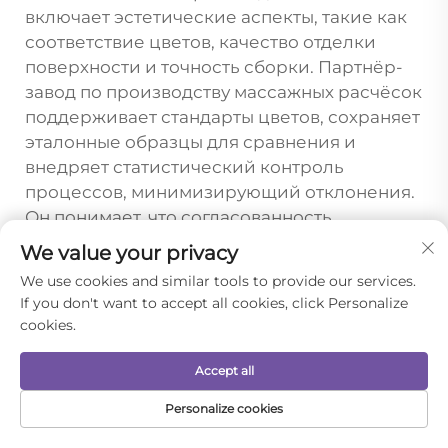
включает эстетические аспекты, такие как
соответствие цветов, качество отделки
поверхности и точность сборки. Партнёр-
завод по производству массажных расчёсок
поддерживает стандарты цветов, сохраняет
эталонные образцы для сравнения и
внедряет статистический контроль
процессов, минимизирующий отклонения.
Он понимает, что согласованность
напрямую влияет на репутацию бренда
We value your privacy
заказчика, и принимает соответствующие
We use cookies and similar tools to provide our services.
меры для обеспечения однородности
If you don't want to accept all cookies, click Personalize
продукции. В случае возникновения
cookies.
проблем прямые отношения с заводом
позволяют быстро выявить и устранить
Accept all
неисправность, предотвращая накопление
Personalize cookies
бракованной продукции на складе. Такая
ДОМАШНЯЯ
ЭЛЕКТРОННАЯ
оперативность и приверженность
ТОВАРЫ
ТЕЛЕФОН
СТРАНИЦА
ПОЧТА