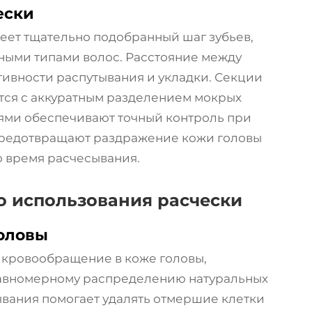
ески
еет тщательно подобранный шаг зубьев,
ными типами волос. Расстояние между
тивности распутывания и укладки. Секции
тся с аккуратным разделением мокрых
бьями обеспечивают точный контроль при
 предотвращают раздражение кожи головы
 время расчесывания.
о использования расчески
оловы
 кровообращение в коже головы,
 равномерному распределению натуральных
вания помогает удалять отмершие клетки