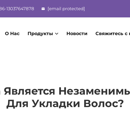
86-13037647878
[email protected]
О Нас
Продукты
Новости
Свяжитесь с
а Является Незаменим
Для Укладки Волос?