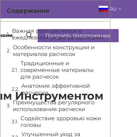
RU
Содержание
Важная роль расчесок в
Получить предложение
 нами
ежедневном уходе за волосами
Особенности конструкции и
материалов расчесок
Традиционные и
современные материалы
для расчесок
Анатомия эффективной
ым Инструментом
расчески
Преимущества регулярного
использования расчески
Содействие здоровью кожи
головы
Улучшенный уход за