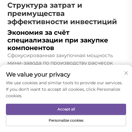
Структура затрат и
преимущества
эффективности инвестиций
Экономия за счёт
специализации при закупке
компонентов
Сфокусированная закупочная мощность
мини-завода по производству расчесок
обеспечивает конкурентные преимущества
We value your privacy
за счет экономии от специализации, что
We use cookies and similar tools to provide our services.
выгодно партнерам-брендам благодаря
If you don't want to accept all cookies, click Personalize
конкурентоспособным ценам и стабильным
cookies.
условиям поставок. Сосредоточив закупки
на конкретных материалах и компонентах,
Accept all
используемых в компактных средствах
Personalize cookies
ухода за собой, специализированные
ДОМАШНЯЯ
ЭЛЕКТРОННАЯ
предприятия достигают эффекта масштаба
ТОВАРЫ
ТЕЛЕФОН
СТРАНИЦА
ПОЧТА