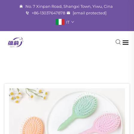
No. 7 Xinpan Road, Shangxi Town, Yiwu, Cina
+86-13037647878
[email protected]
IT