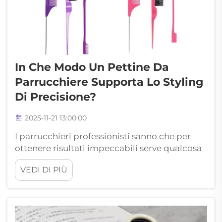
In Che Modo Un Pettine Da
Parrucchiere Supporta Lo Styling
Di Precisione?
2025-11-21 13:00:00
I parrucchieri professionisti sanno che per
ottenere risultati impeccabili serve qualcosa
in più della semplice abilità e creatività:
VEDI DI PIÙ
servono gli strumenti giusti. Un pettine da
parrucchiere rappresenta la base dello styling
preciso, consentendo ai professionisti di
creare part...