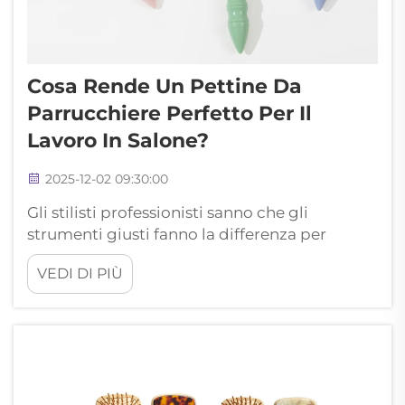
Cosa Rende Un Pettine Da
Parrucchiere Perfetto Per Il
Lavoro In Salone?
2025-12-02 09:30:00
Gli stilisti professionisti sanno che gli
strumenti giusti fanno la differenza per
ottenere risultati eccezionali. Un pettine da
VEDI DI PIÙ
parrucchiere di qualità è alla base di ogni
servizio di successo in salone, dai tagli precisi
alle tecniche di styling complesse...