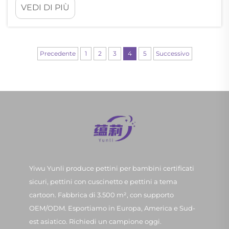
VEDI DI PIÙ
cuoio capelluto si è evoluta notevolmente
grazie agli strumenti moderni per il
benessere, e il pettine da massaggio si
distingue come un dispositivo rivoluzionario
Precedente
1
2
3
4
5
Successivo
per promuovere la salute del cuoio capelluto
e il benessere generale...
Yiwu Yunli produce pettini per bambini certificati
sicuri, pettini con cuscinetto e pettini a tema
cartoon. Fabbrica di 3.500 m², con supporto
OEM/ODM. Esportiamo in Europa, America e Sud-
est asiatico. Richiedi un campione oggi.