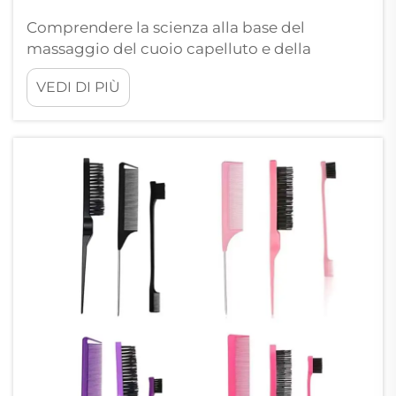
Comprendere la scienza alla base del
massaggio del cuoio capelluto e della
crescita dei capelli. La relazione tra
VEDI DI PIÙ
stimolazione del cuoio capelluto e crescita
dei capelli ha affascinato ricercatori e
appassionati di bellezza da secoli. Un pettine
massaggiante rappresenta un approccio
rivoluzionario alla cura dei capelli...