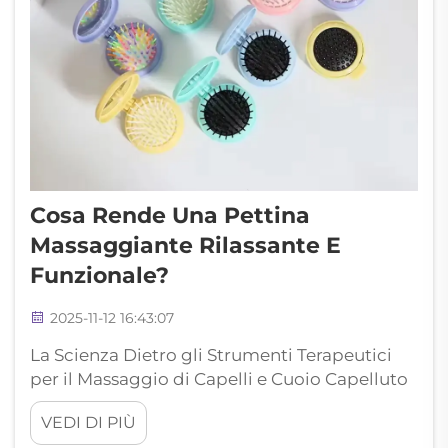
Cosa Rende Una Pettina
Massaggiante Rilassante E
Funzionale?
2025-11-12 16:43:07
La Scienza Dietro gli Strumenti Terapeutici
per il Massaggio di Capelli e Cuoio Capelluto
Il semplice gesto di pettinare i capelli può
VEDI DI PIÙ
trasformarsi in un'esperienza profondamente