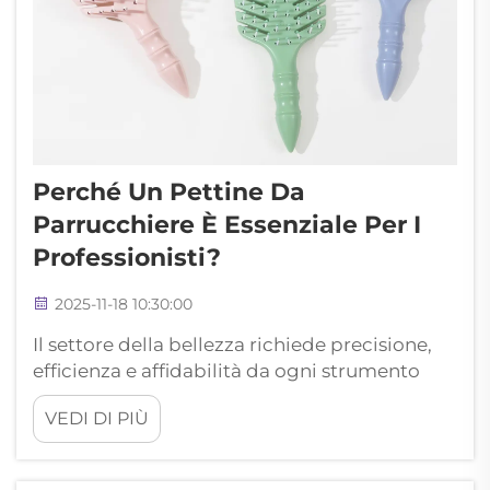
Perché Un Pettine Da
Parrucchiere È Essenziale Per I
Professionisti?
2025-11-18 10:30:00
Il settore della bellezza richiede precisione,
efficienza e affidabilità da ogni strumento
utilizzato in ambito professionale. Tra gli
VEDI DI PIÙ
strumenti più fondamentali nell'arsenale di
ogni stilista, il pettine da parrucchiere si
rivela un compagno indispensabile che può