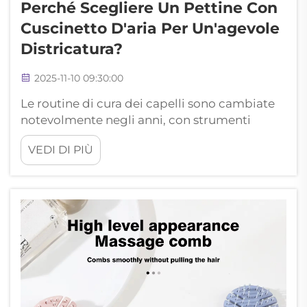
Perché Scegliere Un Pettine Con
Cuscinetto D'aria Per Un'agevole
Districatura?
2025-11-10 09:30:00
Le routine di cura dei capelli sono cambiate
notevolmente negli anni, con strumenti
innovativi progettati per ridurre al minimo i
VEDI DI PIÙ
danni e massimizzare le possibilità di styling.
Tra questi prodotti rivoluzionari, il pettine
con cuscinetto d'aria si distingue come una
soluzione innovativa per un...