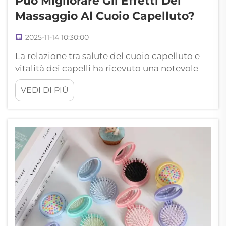
Può Migliorare Gli Effetti Del
Massaggio Al Cuoio Capelluto?
2025-11-14 10:30:00
La relazione tra salute del cuoio capelluto e
vitalità dei capelli ha ricevuto una notevole
attenzione negli ultimi anni, con strumenti
VEDI DI PIÙ
innovativi per la cura del corpo che stanno
trasformando le routine quotidiane di cura
dei capelli. Tra queste innovazioni
all'avanguardia, il pettine con cusc...