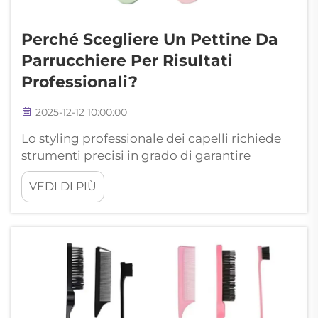
Perché Scegliere Un Pettine Da
Parrucchiere Per Risultati
Professionali?
2025-12-12 10:00:00
Lo styling professionale dei capelli richiede
strumenti precisi in grado di garantire
risultati costanti, e la scelta del giusto pettine
VEDI DI PIÙ
da parrucchiere fa tutta la differenza per
ottenere finiture di qualità salon. I moderni
design dei pettini da parrucchiere
incorporano materiali avanzati...