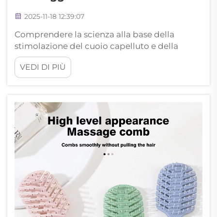
2025-11-18 12:39:07
Comprendere la scienza alla base della
stimolazione del cuoio capelluto e della
circolazione sanguigna. Il legame tra
VEDI DI PIÙ
massaggio del cuoio capelluto e migliorata
circolazione è stato a lungo riconosciuto sia
nelle pratiche tradizionali del benessere che
negli approcci terapeutici moderni. Un
pettine massaggiante svolge un...