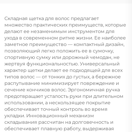
выпрямляющая и
индивидуальная
массажная щетина
расческа с логотипом
для парика,
Складная щетка для волос предлагает
ребристый логотип в
множество практических преимуществ, которые
комплекте
делают ее незаменимым инструментом для
ухода в современном ритме жизни. Ее наиболее
заметное преимущество — компактный дизайн,
позволяющий легко положить ее в сумочку,
спортивную сумку или дорожный чемодан, не
жертвуя функциональностью. Универсальный
характер щетки делает ее подходящей для всех
типов волос — от тонких до густых, а бережное
распутывание минимизирует повреждение и
сечение кончиков волос. Эргономичная ручка
предотвращает усталость руки при длительном
использовании, а нескользящее покрытие
обеспечивает точный контроль во время
укладки. Инновационный механизм
складывания рассчитан на долговечность и
обеспечивает плавную работу, выдерживая