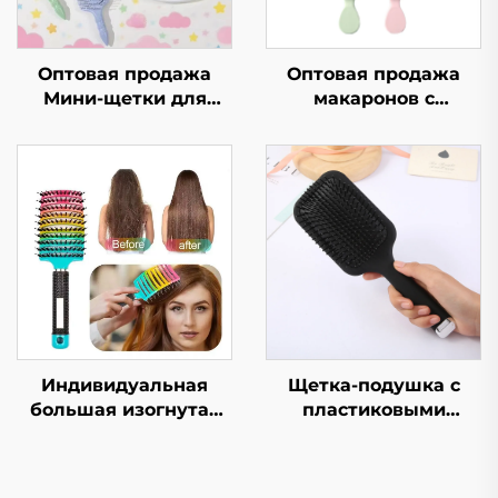
Оптовая продажа
Оптовая продажа
Мини-щетки для
макаронов с
волос и щетки для
подушкой
выпрямления
безопасности, щетка
вьющихся волос для
для волос для
детей Пластиковая
студентов,
нейлоновая
портативная
маленькая
воздушная щетка для
массажная щетка для
женщин, массажная
головы
щетка
Индивидуальная
Щетка-подушка с
большая изогнутая
пластиковыми
щетка для волос с
щетинками, расческа
жесткой щетиной,
для распутывания
верхняя
волос,