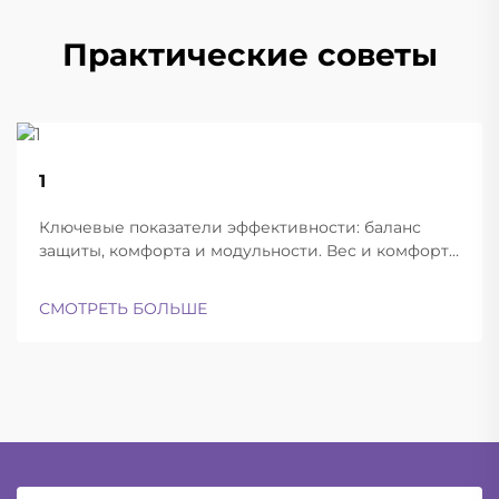
Практические советы
22
1
Aug
Ключевые показатели эффективности: баланс
защиты, комфорта и модульности. Вес и комфорт
различных типов шлемов при длительной
эксплуатации. Современные баллистические
СМОТРЕТЬ БОЛЬШЕ
шлемы успешно находят баланс между
достаточной лёгкостью для ношения в течение
всего дня и при этом обеспечивают...