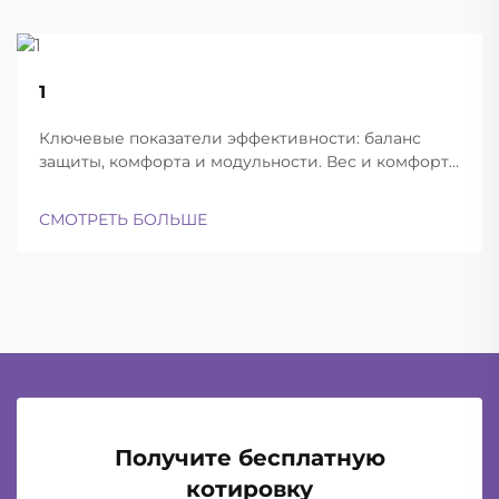
22
1
Aug
Ключевые показатели эффективности: баланс
защиты, комфорта и модульности. Вес и комфорт
различных типов шлемов при длительной
эксплуатации. Современные баллистические
СМОТРЕТЬ БОЛЬШЕ
шлемы успешно находят баланс между
достаточной лёгкостью для ношения в течение
всего дня и при этом обеспечивают...
Получите бесплатную
котировку