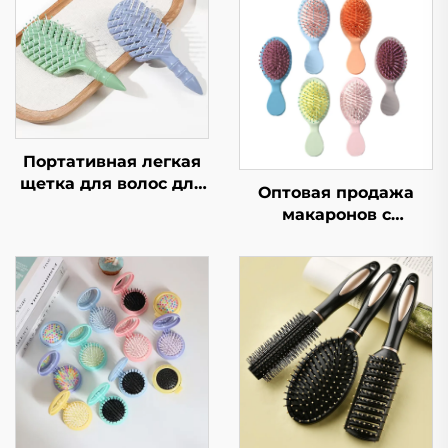
Портативная легкая
щетка для волос для
Оптовая продажа
устранения
макаронов с
пушистости и
подушкой
выпрямления волос,
безопасности, щетка
расческа в форме
для волос для
кости, компактная и
студентов,
гигиеничная
портативная
воздушная щетка для
женщин, массажная
щетка