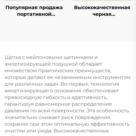
Популярная продажа
Высококачественная
портативной
черная
складной расчески-
антстатическая
зеркала, карманная
гребенка из АБС-
дорожная щетка для
пластика, салонная
волос из нейлонового
щетка для вьющихся
пластика, расческа-
волос с ручкой из
зеркало с
пластика, с
Щетка с нейлоновыми щетинками и
макаронными
логотипом, для
амортизирующей подушкой обладает
пастельными
домашнего
множеством практических преимуществ,
цветами и рисунком
использования
которые делают ее незаменимым инструментом
для детей
для различных задач. Во-первых, технология
амортизирующего основания обеспечивает
превосходную гибкость и адаптивность,
гарантируя равномерное распределение
давления по всей поверхности. Эта особенность
значительно снижает риск повреждения,
сохраняя при этом оптимальную эффективность
очистки или ухода. Высококачественные