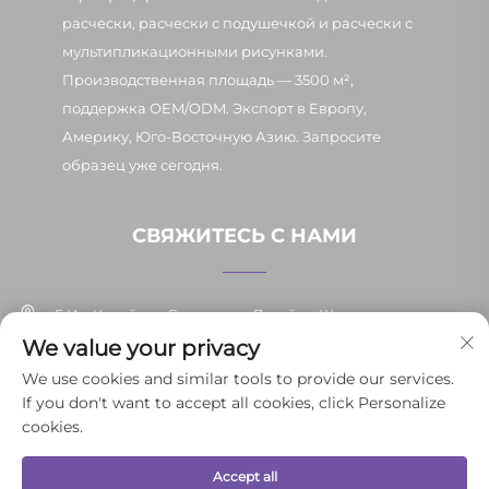
расчески, расчески с подушечкой и расчески с
мультипликационными рисунками.
Производственная площадь — 3500 м²,
поддержка OEM/ODM. Экспорт в Европу,
Америку, Юго-Восточную Азию. Запросите
образец уже сегодня.
СВЯЖИТЕСЬ С НАМИ
Г. Иу, Китай, ул. Синьпан, д. 7, район Шанси
We value your privacy
+86-13037647878
We use cookies and similar tools to provide our services.
If you don't want to accept all cookies, click Personalize
[email protected]
cookies.
Accept all
© 2025 Иньпэнь Юньли товаров повседневного спроса г. Иу Co.,