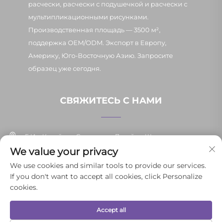
расчески, расчески с подушечкой и расчески с
мультипликационными рисунками.
Производственная площадь — 3500 м²,
поддержка OEM/ODM. Экспорт в Европу,
Америку, Юго-Восточную Азию. Запросите
образец уже сегодня.
СВЯЖИТЕСЬ С НАМИ
Г. Иу, Китай, ул. Синьпан, д. 7, район Шанси
We value your privacy
+86-13037647878
We use cookies and similar tools to provide our services.
If you don't want to accept all cookies, click Personalize
[email protected]
cookies.
Accept all
© 2025 Иньпэнь Юньли товаров повседневного спроса г. Иу Co.,
Ltd. Все права защищены.
Политика конфиденциальности