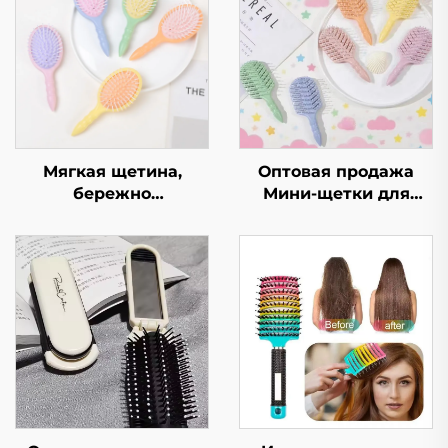
Мягкая щетина,
Оптовая продажа
бережно
Мини-щетки для
распутывающая
волос и щетки для
волосы, массажер
выпрямления
для головы с
вьющихся волос для
воздушной подушкой
детей Пластиковая
для роста волос,
нейлоновая
товары для волос,
маленькая
расческа
массажная щетка для
головы