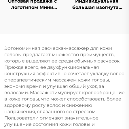
Индивидуальная
Оптовая продажа с
большая изогнутая
логотипом Мини
щетка для волос с
складная расческа с
жесткой щетиной,
зеркальцем для
верхняя
макияжа
выпрямляющая и
Симпатичный дизайн
массажная щетина
в виде мультяшного
для парика,
персонажа
Эргономичная расческа-массажер для кожи
ребристый логотип в
Пластиковая ручка
головы предлагает множество преимуществ,
комплекте
складная щетка для
которые выделяют ее среди обычных расчесок.
волос
Прежде всего, ее двухфункциональная
конструкция эффективно сочетает укладку волос
с терапевтическим массажем кожи головы,
экономя время и улучшая общий уход за
волосами. Массаж стимулирует кровообращение
в коже головы, что может способствовать более
здоровому росту волос и снижению
напряжения, связанного со стрессом.
Пользователи отмечают значительное
улучшение состояния кожи головы и