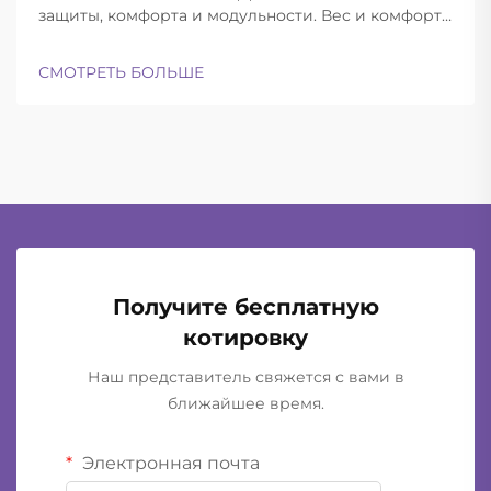
защиты, комфорта и модульности. Вес и комфорт
различных типов шлемов при длительной
эксплуатации. Современные баллистические
СМОТРЕТЬ БОЛЬШЕ
шлемы успешно находят баланс между
достаточной лёгкостью для ношения в течение
всего дня и при этом обеспечивают...
Получите бесплатную
котировку
Наш представитель свяжется с вами в
ближайшее время.
Электронная почта