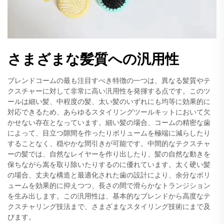
さまざまな髪質への汎用性
ブレンドコームの最も注目すべき特徴の一つは、異なる髪質やテ
クスチャーに対して非常に高い汎用性を発揮する点です。このツ
ールは細い髪、中程度の髪、太い髪のいずれにも均等に効果的に
対応できるため、あらゆるスタイリングツールキットにおいて欠
かせない存在となっています。細い髪の場合、コームの精密な歯
によって、目立つ隙間を作ったりボリュームを極端に減らしたり
することなく、穏やかな間引きが可能です。中間的なテクスチャ
ーの髪では、自然なレイヤーを作り出したり、髪の自然な動きを
保ちながら嵩を取り除いたりするのに優れています。太く硬い髪
の場合、丈夫な構造と最適化された歯の設計により、余分なボリ
ュームを効果的に抑えつつ、長さの間で滑らかなトランジション
を生み出します。この汎用性は、基本的なブレンドから高度なテ
クスチャリング技法まで、さまざまなスタイリング技術にまで及
びます。