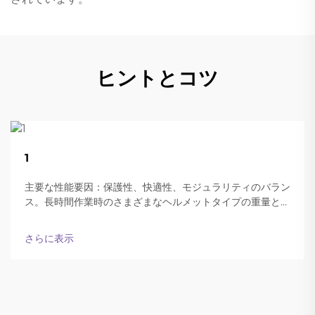
ヒントとコツ
22
1
Aug
主要な性能要因：保護性、快適性、モジュラリティのバラン
ス。長時間作業時のさまざまなヘルメットタイプの重量と快
適性。現代の防弾ヘルメットは、終日装着可能な軽さと十分
な保護性能の両立をうまく実現しています。
さらに表示