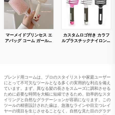
マーメイドプリンセス エ
カスタムロゴ付き カラフ
アバッグ コーム ガールズ
ルプラスチックナイロン製
用 ポータブル ファフュー
ブラシ 素早く乾燥する 中
ヘアブラシ ラージマッサ
空設計 曲線通気孔付き エ
ージエアクッションボード
ンタングルメント用
日常使用向け
ブレンド用コームは、プロのスタイリストや家庭ユーザー
にとって不可欠なツールとなる多くの実用的な利点を備え
ています。まず、異なる髪の長さをスムーズに調和させる
ために必要な時間を大幅に短縮できるため、効率的なスタ
イリングと自然なグラデーションが容易になります。この
ツールの精密設計された歯は、急激なラインや目立つレイ
ヤーの境目を生じさせることなく、自然な見た目のグラデ