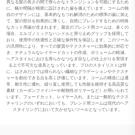
異なる髪の長さの間で滑らかなトランジションを可能にするため
に、幅や間隔が精密に設計された歯を備えています。コームの独
自のデザインには、基本的なもつれ解消のための標準の歯に加え
て、髪の部分を効果的に薄くし、自然にブレンドするための特殊
なカット用歯が含まれます。最近のブレンド用コームは、多くの
場合、エルゴノミックなハンドルと滑り止めグリップを採用して
おり、使用中の快適性と正確な操作性を保証します。このツール
の汎用性により、すべての髪質やテクスチャーに効果的に対応で
き、ナチュラルなレイヤードカットの作成、ボリュームの軽減、
ヘアスタイルにおける滑らかなつなぎ目なしの仕上がりを実現す
る上で不可欠な道具となっています。プロのスタイリストは特
に、はさみだけでは得られない繊細なグラデーションやテクスチ
ャーを創出できる点を高く評価しています。コームの構造には通
常、耐久性に優れ、繰り返し使用しても性能を維持する高品質な
素材（カーボンファイバーや耐熱性ポリマーなど）が用いられて
います。フェードカット、レイヤー入れ、または一般的なテクス
チャリングのいずれにおいても、ブレンド用コームは現代のヘア
スタイリングにおいて欠かせないツールとなっています。