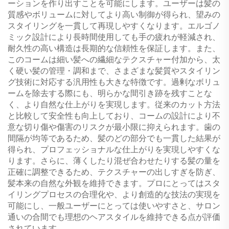
ーションを作り出すことを可能にします。ユーザーは髪の
質感やボリュームに対してより高い制御が得られ、望みの
スタイリングを一貫して再現しやすくなります。エルゴノ
ミック設計により長時間使用しても手の疲れが軽減され、
耐久性の高い構造は長期的な信頼性を保証します。また、
このコームは細い髪への繊細なテクスチャー付加から、太
く硬い髪の管理・調和まで、さまざまな髪質やスタイリン
グ技術に対応する汎用性も大きな特徴です。過剰なボリュ
ームを除去する際にも、明らかな間引き跡を残すことな
く、より自然な仕上がりを実現します。従来のカット方法
と比較して安全性も向上しており、コームの設計により不
意な切り傷や傷害のリスクが最小限に抑えられます。歯の
間隔が均等であるため、髪のどの部分でも一貫した結果が
得られ、プロフェッショナルな仕上がりを実現しやすくな
ります。さらに、薄くしたり混ぜ合わせたりする髪の量を
正確に調整できるため、テクスチャーの出しすぎを防ぎ、
髪本来の自然な外観を維持できます。プロにとってはスタ
イリングプロセスの合理化や、より創造的な技法の実現を
可能にし、一般ユーザーにとっては使いやすさと、サロン
通いの合間でも理想のヘアスタイルを維持できる点が評価
されています。