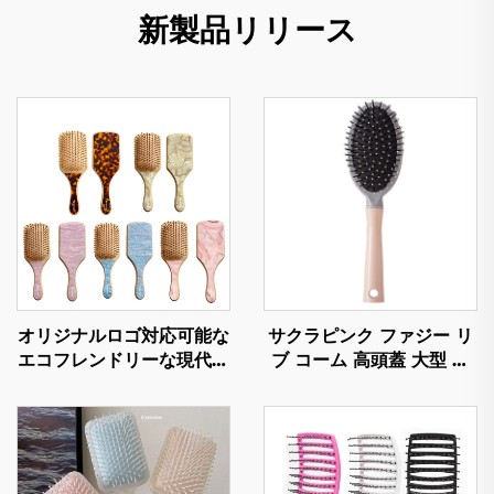
新製品リリース
オリジナルロゴ対応可能な
サクラピンク ファジー リ
エコフレンドリーな現代的
ブ コーム 高頭蓋 大型 曲
なヘアーツール、天然竹製
線 カールヘア スタイリン
エアバッグブラシ、アセテ
グ アーティファクト 快適
ートブラシ製パドル式エコ
ナイロン ファッション 女
フレンドリーなヘアケア用
性用 家庭用
コーム