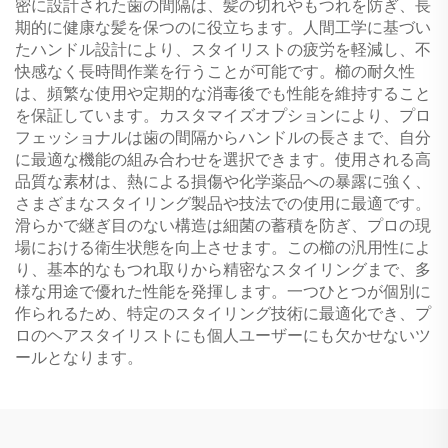
密に設計された歯の間隔は、髪の切れやもつれを防ぎ、長
期的に健康な髪を保つのに役立ちます。人間工学に基づい
たハンドル設計により、スタイリストの疲労を軽減し、不
快感なく長時間作業を行うことが可能です。櫛の耐久性
は、頻繁な使用や定期的な消毒後でも性能を維持すること
を保証しています。カスタマイズオプションにより、プロ
フェッショナルは歯の間隔からハンドルの長さまで、自分
に最適な機能の組み合わせを選択できます。使用される高
品質な素材は、熱による損傷や化学薬品への暴露に強く、
さまざまなスタイリング製品や技法での使用に最適です。
滑らかで継ぎ目のない構造は細菌の蓄積を防ぎ、プロの現
場における衛生状態を向上させます。この櫛の汎用性によ
り、基本的なもつれ取りから精密なスタイリングまで、多
様な用途で優れた性能を発揮します。一つひとつが個別に
作られるため、特定のスタイリング技術に最適化でき、プ
ロのヘアスタイリストにも個人ユーザーにも欠かせないツ
ールとなります。