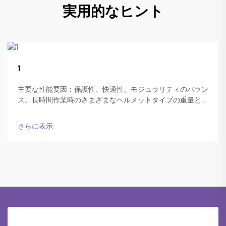
実用的なヒント
22
1
Aug
主要な性能要因：保護性、快適性、モジュラリティのバラン
ス。長時間作業時のさまざまなヘルメットタイプの重量と快
適性。現代の防弾ヘルメットは、終日装着可能な軽さと十分
な保護性能の両立をうまく実現しています。
さらに表示