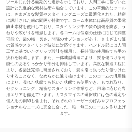
ツールにおける画期的な進歩を示しており、人間工学に基づいた
設計と先進的な素材技術を融合しています。この革新的なツール
は、さまざまな髪質やスタイリングニーズに最適化された、精密
に設計された歯の間隔が特徴です。コーム本体には高品質の帯電
防止素材を使用しており、スタイリング中の髪の損傷を防ぎ、う
ねりや広がりを軽減します。各コームは個別の仕様に応じて調整
可能で、歯の幅、長さ、間隔のオプションがあり、さまざまな髪
の質感やスタイリング技法に対応できます。ハンドル部には人間
工学に基づいたグリップ設計を採用し、長時間の使用時でも手の
疲れを軽減します。また、一体成型構造により、髪を傷つける可
能性のある引っかかり部分を排除しています。高度な製造工程に
より、各歯は完璧に研磨されており、髪を引っ張ったり傷つけた
りすることなく、なめらかに通り抜けます。このコームの汎用性
により、濡れた状態でも乾いた状態でも使用でき、もつれ取り、
セクショニング、精密なスタイリング作業など、用途に応じた専
用エリアを備えています。カスタマイズの選択肢には色の選定や
個人用の刻印も含まれ、それぞれのユーザーの好みやプロフェッ
ショナルなニーズに完全に合った、唯一無二のコームを作り上げ
ます。