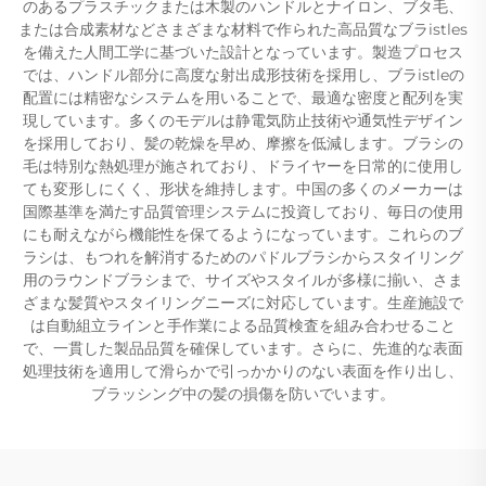
のあるプラスチックまたは木製のハンドルとナイロン、ブタ毛、
または合成素材などさまざまな材料で作られた高品質なブラistles
を備えた人間工学に基づいた設計となっています。製造プロセス
では、ハンドル部分に高度な射出成形技術を採用し、ブラistleの
配置には精密なシステムを用いることで、最適な密度と配列を実
現しています。多くのモデルは静電気防止技術や通気性デザイン
を採用しており、髪の乾燥を早め、摩擦を低減します。ブラシの
毛は特別な熱処理が施されており、ドライヤーを日常的に使用し
ても変形しにくく、形状を維持します。中国の多くのメーカーは
国際基準を満たす品質管理システムに投資しており、毎日の使用
にも耐えながら機能性を保てるようになっています。これらのブ
ラシは、もつれを解消するためのパドルブラシからスタイリング
用のラウンドブラシまで、サイズやスタイルが多様に揃い、さま
ざまな髪質やスタイリングニーズに対応しています。生産施設で
は自動組立ラインと手作業による品質検査を組み合わせること
で、一貫した製品品質を確保しています。さらに、先進的な表面
処理技術を適用して滑らかで引っかかりのない表面を作り出し、
ブラッシング中の髪の損傷を防いでいます。