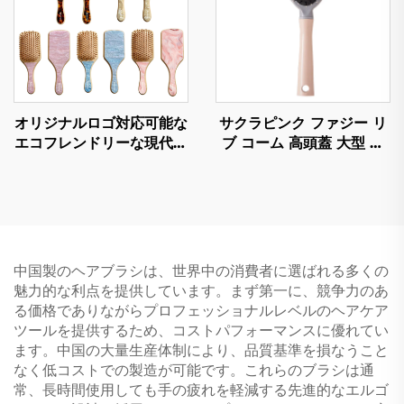
オリジナルロゴ対応可能な
サクラピンク ファジー リ
エコフレンドリーな現代的
ブ コーム 高頭蓋 大型 曲
なヘアーツール、天然竹製
線 カールヘア スタイリン
エアバッグブラシ、アセテ
グ アーティファクト 快適
ートブラシ製パドル式エコ
ナイロン ファッション 女
フレンドリーなヘアケア用
性用 家庭用
コーム
中国製のヘアブラシは、世界中の消費者に選ばれる多くの
魅力的な利点を提供しています。まず第一に、競争力のあ
る価格でありながらプロフェッショナルレベルのヘアケア
ツールを提供するため、コストパフォーマンスに優れてい
ます。中国の大量生産体制により、品質基準を損なうこと
なく低コストでの製造が可能です。これらのブラシは通
常、長時間使用しても手の疲れを軽減する先進的なエルゴ