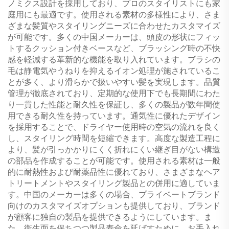
ノミクス設計を採用しており、プロのスタイリストにも家
庭用にも最適です。使用される素材の多様性により、さま
ざまな髪質やスタイリングニーズに合わせたカスタマイズ
が可能です。多くの中国メーカーは、頭皮の形状にフィッ
トするクッション付きベースなど、ブラッシング時の不快
感を軽減する革新的な機能を取り入れています。ブラシの
毛は静電気やうねりを抑えるイオン処理が施されているこ
とが多く、より滑らかで扱いやすい髪を実現します。品質
管理が徹底されており、定期的な使用下でも長期間にわた
り一貫した性能と耐久性を保証し、多くの製品が数年間使
用できる耐久性を持っています。通気性に優れたデザイン
を採用することで、ドライヤー使用時の空気の流れを良く
し、スタイリング時間を短縮できます。高度な製造工程に
より、髪が引っかかりにくく折れにくい継ぎ目がない構造
の部品を作成することが可能です。使用される素材は一般
的に耐熱性および耐薬品性に優れており、さまざまなヘア
トリートメントやスタイリング製品との併用に適していま
す。中国のメーカーは多くの場合、プライベートブランド
向けのカスタマイズオプションも提供しており、ブランド
が顧客に独自の製品を提供できるようにしています。ま
た、衛生面を保ちつつ製品寿命を延ばすために、お手入れ