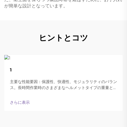
が簡単な設計となっています。
ヒントとコツ
22
1
Aug
主要な性能要因：保護性、快適性、モジュラリティのバラン
ス。長時間作業時のさまざまなヘルメットタイプの重量と快
適性。現代の防弾ヘルメットは、終日装着可能な軽さと十分
な保護性能の両立をうまく実現しています。
さらに表示