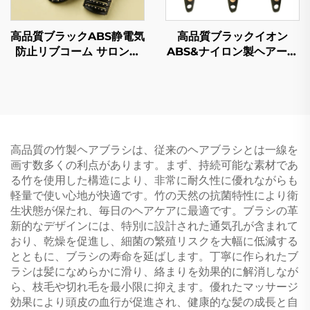
高品質ブラックABS静電気
高品質ブラックイオン
防止リブコーム サロン用
ABS&ナイロン製ヘアーブ
カールヘアーブラシセット
ラシセット、空気クッショ
プラスチックハンドル カ
ン式マッサージコーム（帯
スタムロゴ 家庭用
電防止リブ付き）、サロン
用カールヘアースタイリン
グ対応
高品質の竹製ヘアブラシは、従来のヘアブラシとは一線を
画す数多くの利点があります。まず、持続可能な素材であ
る竹を使用した構造により、非常に耐久性に優れながらも
軽量で使い心地が快適です。竹の天然の抗菌特性により衛
生状態が保たれ、毎日のヘアケアに最適です。ブラシの革
新的なデザインには、特別に設計された通気孔が含まれて
おり、乾燥を促進し、細菌の繁殖リスクを大幅に低減する
とともに、ブラシの寿命を延ばします。丁寧に作られたブ
ラシは髪になめらかに滑り、絡まりを効果的に解消しなが
ら、枝毛や切れ毛を最小限に抑えます。優れたマッサージ
効果により頭皮の血行が促進され、健康的な髪の成長と自