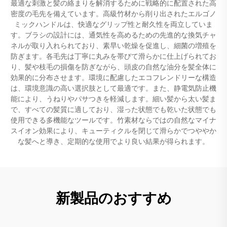
最適な刺激と髪の絡まりを解消するために戦略的に配置された高
密度の毛先を備えています。高級竹材から削り出されたエルゴノ
ミックハンドルは、快適なグリップ性と耐久性を両立していま
す。ブラシの設計には、通気性を高めるための先進的な換気チャ
ネルが取り入れられており、素早い乾燥を促進し、細菌の増殖を
防ぎます。各毛先は丁寧に丸みを帯びて滑らかに仕上げられてお
り、髪や枝毛の損傷を防ぎながら、頭皮の自然な油分を髪全体に
効果的に分布させます。環境に配慮したエコフレンドリーな構造
は、環境意識の高い選択肢として最適です。また、静電気防止機
能により、うねりやパサつきを軽減します。細い髪から太い髪ま
で、すべての髪質に適しており、湿った状態でも乾いた状態でも
使用できる多機能なツールです。竹素材ならではの自然なマイナ
スイオン効果により、キューティクルを閉じて滑らかでつややか
な髪へと導き、定期的な使用でより良い結果が得られます。
新製品のおすすめ