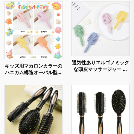
通気性ありエルゴノミック
キッズ用マカロンカラーの
な頭皮マッサージャー ヘ
ハニカム構造オーバル型ナ
ア製品 タングル防止 軽量
イロン素材 カスタムロゴ
スタティック防止ヘアブラ
入りマッサージヘアブラシ
シ
専門サロン仕様