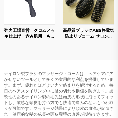
強力工場直営 クロムメッ
高品質ブラックABS静電気
キ仕上げ 赤み肌用 もみ
防止リブコーム サロン用
あげ用マッサージブラシ
カールヘアーブラシセット
からみにくいソフトで滑ら
プラスチックハンドル カ
かなヘアブラシ
スタムロゴ 家庭用
ナイロン製ブラシのマッサージ・コームは、ヘアケアに欠
かせないツールとして多くの実用的な利点を提供していま
す。まず、優れたほどよい力で絡まりを解消するため、毎
日のヘアスタイリング中に髪の切れや損傷を防ぎます。柔
軟性のあるナイロン製の毛先は頭皮の形状に沿ってフィッ
トし、敏感な頭皮を持つ方でも快適で痛みのないもつれ取
りが可能です。マッサージ効果により頭皮の血流が促進さ
れ、健康的な髪の成長や頭皮環境の改善が期待できます。