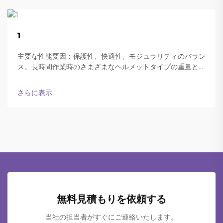
22
1
Aug
主要な性能要因：保護性、快適性、モジュラリティのバラン
ス。長時間作業時のさまざまなヘルメットタイプの重量と快
適性。現代の防弾ヘルメットは、終日装着可能な軽さと十分
な保護性能の両立をうまく実現しています。
さらに表示
無料見積もりを依頼する
当社の担当者がすぐにご連絡いたします。