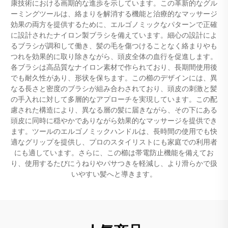
康技術における画期的な進歩を示しています。この革新的なグル
ーミングツールは、絡まりを解消する機能と治療的なマッサージ
効果の両方を提供するために、エルゴノミックなパターンで正確
に設計されたナイロン製ブラシを備えています。細心の設計によ
るブラシが調和して働き、髪の毛を傷つけることなく絡まりやも
つれを効果的に取り除きながら、頭皮全体の血行を促進します。
各ブラシは高品質なナイロン素材で作られており、長期間使用後
でも耐久性があり、形状を保ちます。この櫛のデザインには、異
なる長さと密度のブラシが組み合わされており、頭皮の刺激と髪
の手入れに対して多層的なアプローチを実現しています。この配
慮された構造により、異なる層の髪に届きながら、その下にある
頭皮に同時に穏やかでありながら効果的なマッサージを提供でき
ます。ツールのエルゴノミックハンドルは、長時間の使用でも快
適なグリップを提供し、プロのスタイリストにも家庭での利用者
にも適しています。さらに、この櫛は帯電防止機能を備えてお
り、使用するたびにうねりやパサつきを軽減し、より滑らかで扱
いやすい髪へと導きます。