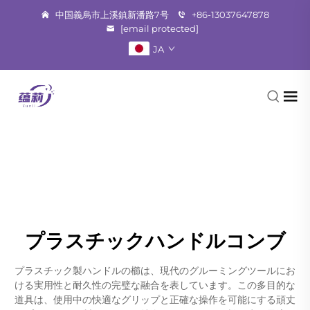
中国義烏市上溪鎮新潘路7号
+86-13037647878
[email protected]
JA
プラスチックハンドルコンブ
プラスチック製ハンドルの櫛は、現代のグルーミングツールにお
ける実用性と耐久性の完璧な融合を表しています。この多目的な
道具は、使用中の快適なグリップと正確な操作を可能にする頑丈