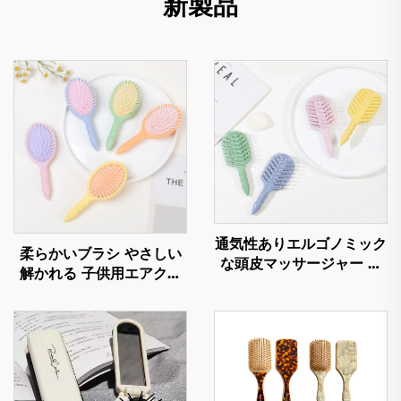
新製品
通気性ありエルゴノミック
柔らかいブラシ やさしい
な頭皮マッサージャー ヘ
解かれる 子供用エアクッ
ア製品 タングル防止 軽量
ション頭皮マッサージャー
スタティック防止ヘアブラ
髪の成長用ヘアプロダクツ
シ
ハブラシ