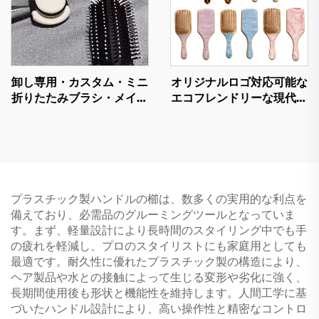
卸し専用・カスタム・ミニ
オリジナルロゴ対応可能な
折りたたみブラシ・メイク
エコフレンドリーな現代的
ミラー・かわいいキャラク
なヘアーツール、天然竹製
ターデザイン・プラスチッ
エアバッグブラシ、アセテ
クハンドル・折りたたみ式
ートブラシ製パドル式エコ
ヘアブラシ・エアクッショ
フレンドリーなヘアケア用
ンブラシ用
コーム
プラスチック製ハンドルの櫛は、数多くの実用的な利点を
備えており、必需品のグルーミングツールとなっていま
す。まず、軽量設計により長時間のスタイリング中でも手
の疲れを軽減し、プロのスタイリストにも家庭用としても
最適です。耐久性に優れたプラスチック製の構造により、
ヘア製品や水との接触によって生じる変形や劣化に強く、
長期間使用後も形状と機能性を維持します。人間工学に基
づいたハンドル設計により、高い操作性と精密なコントロ