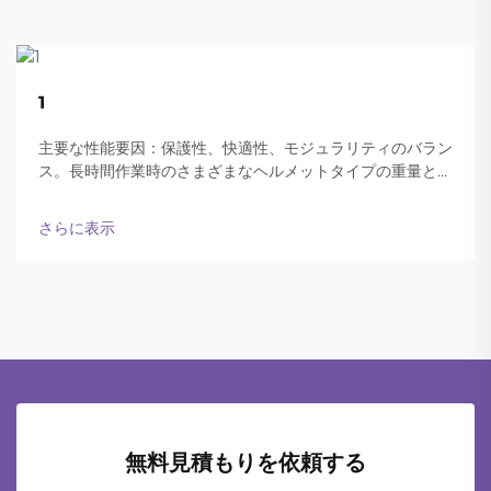
22
1
Aug
主要な性能要因：保護性、快適性、モジュラリティのバラン
ス。長時間作業時のさまざまなヘルメットタイプの重量と快
適性。現代の防弾ヘルメットは、終日装着可能な軽さと十分
な保護性能の両立をうまく実現しています。
さらに表示
無料見積もりを依頼する