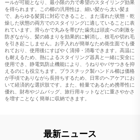
ールが可能となり、最小限の力で希望のスタイリング効果
を得られます。この櫛の汎用性は、細い髪から太い髪ま
で、あらゆる髪質に対応できること、また濡れた状態・乾
燥した状態の両方でのスタイリングに適していることに表
れています。滑らかで丸みを帯びた歯先は頭皮への刺激を
防ぎながら、髪の絡まりを効果的に解消し、枝毛や切れ毛
を引き起こしません。お手入れが簡単なため衛生面でも優
れており、使用後にすばやく清掃・消毒できます。高温に
も耐えるため、熱によるスタイリング器具と一緒に安全に
使用でき、静電気防止機能により、うねりやパサつきを抑
えるのにも役立ちます。プラスチック製ハンドル櫛は価格
が手頃でありながら長持ちするため、日常のヘアケアにお
いて経済的な選択肢です。また、軽量であるため携帯性に
優れ、財布やジムバッグ、旅行用キットなどに重さやかさ
を増すことなく簡単に収納できます。
最新ニュース