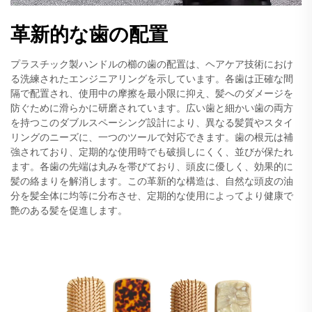
革新的な歯の配置
プラスチック製ハンドルの櫛の歯の配置は、ヘアケア技術におけ
る洗練されたエンジニアリングを示しています。各歯は正確な間
隔で配置され、使用中の摩擦を最小限に抑え、髪へのダメージを
防ぐために滑らかに研磨されています。広い歯と細かい歯の両方
を持つこのダブルスペーシング設計により、異なる髪質やスタイ
リングのニーズに、一つのツールで対応できます。歯の根元は補
強されており、定期的な使用時でも破損しにくく、並びが保たれ
ます。各歯の先端は丸みを帯びており、頭皮に優しく、効果的に
髪の絡まりを解消します。この革新的な構造は、自然な頭皮の油
分を髪全体に均等に分布させ、定期的な使用によってより健康で
艶のある髪を促進します。