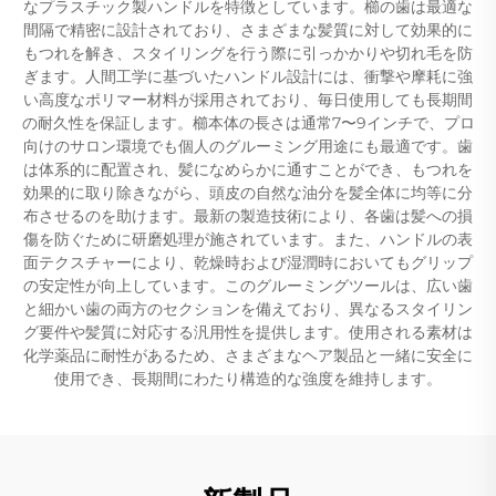
なプラスチック製ハンドルを特徴としています。櫛の歯は最適な
間隔で精密に設計されており、さまざまな髪質に対して効果的に
もつれを解き、スタイリングを行う際に引っかかりや切れ毛を防
ぎます。人間工学に基づいたハンドル設計には、衝撃や摩耗に強
い高度なポリマー材料が採用されており、毎日使用しても長期間
の耐久性を保証します。櫛本体の長さは通常7〜9インチで、プロ
向けのサロン環境でも個人のグルーミング用途にも最適です。歯
は体系的に配置され、髪になめらかに通すことができ、もつれを
効果的に取り除きながら、頭皮の自然な油分を髪全体に均等に分
布させるのを助けます。最新の製造技術により、各歯は髪への損
傷を防ぐために研磨処理が施されています。また、ハンドルの表
面テクスチャーにより、乾燥時および湿潤時においてもグリップ
の安定性が向上しています。このグルーミングツールは、広い歯
と細かい歯の両方のセクションを備えており、異なるスタイリン
グ要件や髪質に対応する汎用性を提供します。使用される素材は
化学薬品に耐性があるため、さまざまなヘア製品と一緒に安全に
使用でき、長期間にわたり構造的な強度を維持します。