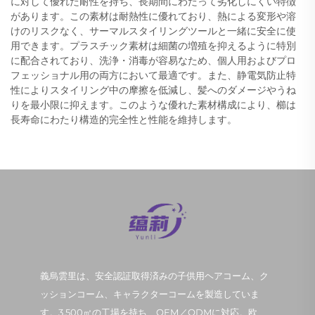
に対して優れた耐性を持ち、長期間にわたって劣化しにくい特徴
があります。この素材は耐熱性に優れており、熱による変形や溶
けのリスクなく、サーマルスタイリングツールと一緒に安全に使
用できます。プラスチック素材は細菌の増殖を抑えるように特別
に配合されており、洗浄・消毒が容易なため、個人用およびプロ
フェッショナル用の両方において最適です。また、静電気防止特
性によりスタイリング中の摩擦を低減し、髪へのダメージやうね
りを最小限に抑えます。このような優れた素材構成により、櫛は
長寿命にわたり構造的完全性と性能を維持します。
義烏雲里は、安全認証取得済みの子供用ヘアコーム、ク
ッションコーム、キャラクターコームを製造していま
す。3,500㎡の工場を持ち、OEM／ODMに対応。欧