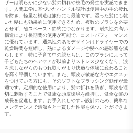
ザーは明らかに少ない髪の切れや枝毛の発生を実感できま
す。人間工学に基づいたハンドル設計は使用中の手の疲れ
を防ぎ、軽量な構造は旅行にも最適です。湿った髪にも乾
いた髪にも効果的に使用できるため、複数のブラシを必要
とせず、省スペース・節約につながります。耐久性の高い
構造により長期間の使用が可能で、コストパフォーマンス
に優れています。通気性のあるデザインはドライヤーでの
乾燥時間を短縮し、熱によるダメージや髪への悪影響を減
らします。特に子育て中の親たちは、このブラシによって
子どもたちのヘアケアが以前よりストレス少なくなり、涙
を流しながらのもつれ取りがより快適な体験に変わること
を高く評価しています。また、頭皮が敏感な方やエクステ
をつけている方にも、そのソフトなブラッシング動作が最
適です。定期的な使用により、髪の折れを防ぎ、頭皮を適
切に刺激することで健康な頭皮環境を維持し、健全な髪の
成長を促進します。お手入れしやすい設計のため、簡単な
メンテナンスで清潔さと一貫した性能を保つことができま
す。