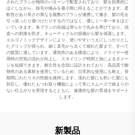
されたブラシが独特のパターンで配置されており、髪を効果的に
ほぐしながら、枝毛や痛みを最小限に抑えることができます。柔
軟性があり長さの異なる複数のブラシが連携して働き、髪の毛を
引っ張ったり傷つけたりするのではなく、優しく一本一本をほど
いていきます。各ブラシの先端は滑らかで丸みを帯びており、頭
皮への刺激を防ぎ、キューティクルの損傷から髪を保護します。
エルゴノミックデザインにより、使いやすいうえにしっかりとし
たグリップが得られ、細く直毛から太くて縮れた髪まで、すべて
の髪質に適しています。通気性のある構造により、ドライヤー使
用時の空気の流れが向上し、スタイリング時間と熱によるダメー
ジを短縮できます。耐久性を念頭に設計されており、高品質で耐
熱性のある素材を使用しているため、日常的な使用にも耐え、長
期間にわたりその性能を維持します。濡れた髪にも乾いた髪にも
対応し、優れたもつれ取り機能によって常にスムーズで絡まりの
ない仕上がりを実現するとともに、健康的な髪の育成をサポート
します。
新製品