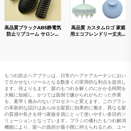
高品質ブラックABS静電気
高品質 カスタムロゴ 家庭
防止リブコーム サロン用
用エコフレンドリー丈夫な
カールヘアーブラシセット
プラスチック製 ファッシ
プラスチックハンドル カ
ョン ヘアーブラシ 卸売 コ
スタムロゴ 家庭用
モンコーム 洗えるヘッド
ブラシ
もつれ防止ヘアブラシは、日常のヘアケアルーチンにおい
て欠かせないツールとなる数多くの実用的な利点を提供し
ます。何よりもまず、髪のもつれを解くのにかかる時間を
大幅に短縮し、かつては面倒で嫌がられがちだった作業
を、素早く痛みのないプロセスへと変えます。このブラシ
の革新的な設計はあらゆる髪質に効果的に働き、異なる髪
の質感や長さを持つ家族全員にとって使いやすい多目的ソ
リューションとなっています。ブラシの優れたもつれ解消
機能により、髪への負担が最小限に抑えられるため、ユー