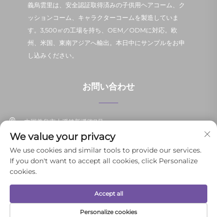
義烏雲里は、安全認証取得済みの子供用ヘアコーム、ク
ッションコーム、キャラクターコームを製造していま
す。3,500㎡の工場を持ち、OEM／ODMに対応。欧
州、米国、東南アジアへ輸出。本日中にサンプルをお申
し込みください。
お問い合わせ
中国義烏市上溪鎮新潘路7号
We value your privacy
+86-13037647878
We use cookies and similar tools to provide our services.
If you don't want to accept all cookies, click Personalize
[email protected]
cookies.
Accept all
© 2025 義烏雲利日用品有限公司 著作権所有。
プライバシーポリシー
Personalize cookies