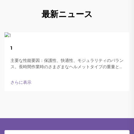
最新ニュース
22
1
Aug
主要な性能要因：保護性、快適性、モジュラリティのバラン
ス。長時間作業時のさまざまなヘルメットタイプの重量と快
適性。現代の防弾ヘルメットは、終日装着可能な軽さと十分
な保護性能の両立をうまく実現しています。
さらに表示