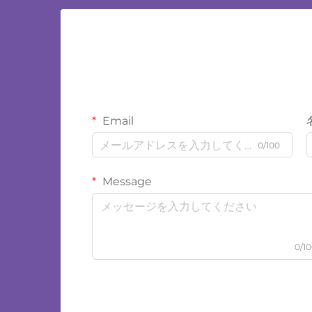
Email
0/100
Message
0/1