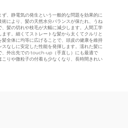
まず、静電気の発生という一般的な問題を効果的に
技術により、髪の天然水分バランスが保たれ、うね
で、髪の切れや枝毛が大幅に減少します。人間工学
します。細くてストレートな髪から太くてクルリと
を髪全体に均等に広げることで、頭皮の健康を維持
ンスなしに安定した性能を発揮します。濡れた髪に
出先での touch-up（手直し）にも最適で
ほこりや微粒子の付着も少なくなり、長時間きれい