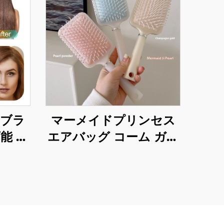
アブラ
マーメイドプリンセス
能 ハ
エアバッグ コーム ガー
les
ルズ用 ポータブル ファ
トニン
フューヘアブラシ ラー
 ウイ
ジマッサージエアクッ
ゴ付き
ションボード 日常使用
向け