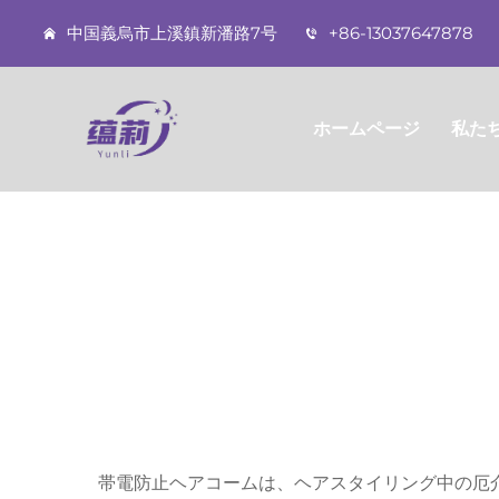
中国義烏市上溪鎮新潘路7号
+86-13037647878
ホームページ
私た
帯電防止ヘアコームは、ヘアスタイリング中の厄