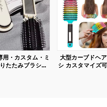
大型カーブドヘ
専用・カスタム・ミ
シ カスタマイズ可
りたたみブラシ・
イスクールブラist
クミラー・かわい
トップストレー
ャラクターデザイ
グ・マッサージ用
プラスチックハン
ッグ用リブドロ
・折りたたみ式ヘ
ラシ・エアクッシ