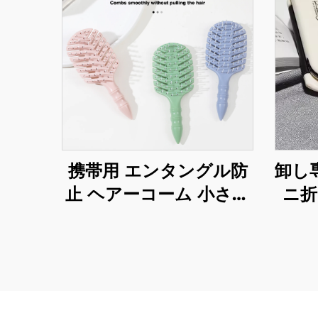
携帯用 エンタングル防
卸し
止 ヘアーコーム 小さな
ニ折
子供用 密な髪用 環境に
メイ
やさしい ソフトプラス
いキ
チックブラシ ナイロン
ン・
パドル ベント付き
ドル
アブ